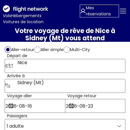
Mes
réservations
Vols
Hébergements
Voitures de location
Votre voyage de rêve de Nice à
Sidney (Mt) vous attend
Aller-retour
Aller simple
Multi-City
Départ de
Nice
Arrivée à
Sidney (Mt)
Voyage aller
Voyage retour
Passagers
1 adulte