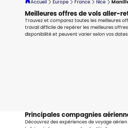
Accueil
Europe
France
Nice
Manill
Meilleures offres de vols aller-r
Trouvez et comparez toutes les meilleures offr
travail difficile de repérer les meilleures offr
disponibilité et peuvent varier selon vos dates
Lufthansa
+
2 Plus
Manille
16 août.
-
23 août.
1 228,80 €
À partir de
Qatar Airways
Manille
22 août.
-
29 août.
1 173,21 €
À partir de
Principales compagnies aérienne
Découvrez des expériences de voyage aérien 