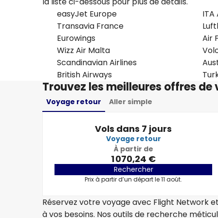
la liste ci-dessous pour plus de détails.
easyJet Europe
ITA
Transavia France
Luf
Eurowings
Air 
Wizz Air Malta
Vol
Scandinavian Airlines
Aust
British Airways
Turk
Trouvez les meilleures offres de v
Voyage retour
Aller simple
Vols dans 7 jours
Voyage retour
À partir de
1 070,24 €
Rechercher
Prix à partir d’un départ le 11 août.
Réservez votre voyage avec Flight Network et
à vos besoins. Nos outils de recherche métic