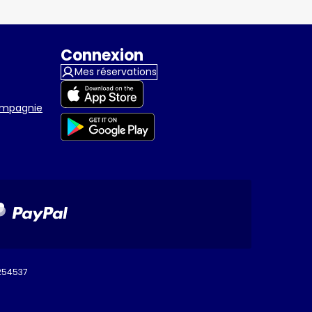
Connexion
Mes réservations
compagnie
9254537