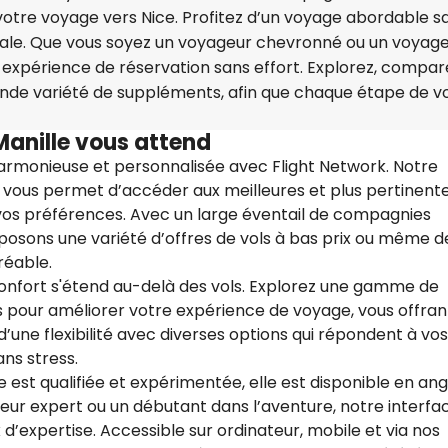
 votre voyage vers Nice. Profitez d’un voyage abordable sa
viale. Que vous soyez un voyageur chevronné ou un voyag
 expérience de réservation sans effort. Explorez, compar
rande variété de suppléments, afin que chaque étape de v
Manille vous attend
rmonieuse et personnalisée avec Flight Network. Notre
 vous permet d’accéder aux meilleures et plus pertinent
 vos préférences. Avec un large éventail de compagnies
posons une variété d’offres de vols à bas prix ou même d
réable.
onfort s'étend au-delà des vols. Explorez une gamme de
pour améliorer votre expérience de voyage, vous offrant
 d’une flexibilité avec diverses options qui répondent à vos
ns stress.
 est qualifiée et expérimentée, elle est disponible en angl
eur expert ou un débutant dans l’aventure, notre interfa
ux d’expertise. Accessible sur ordinateur, mobile et via nos