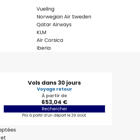
Vueling
Norwegian Air Sweden
Qatar Airways
KLM
Air Corsica
Iberia
Vols dans 30 jours
Voyage retour
À partir de
653,04 €
Rechercher
Prix à partir d’un départ le 29 août.
daptées
 et