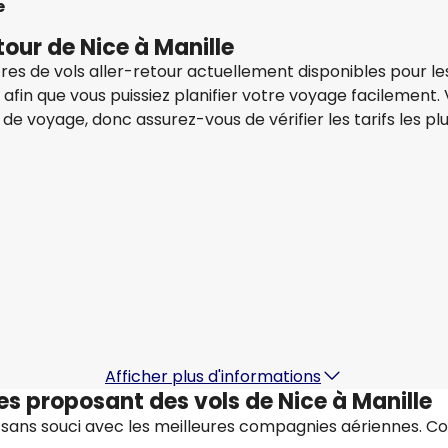
e
etour de Nice à Manille
es de vols aller-retour actuellement disponibles pour les
es afin que vous puissiez planifier votre voyage facilement.
 de voyage, donc assurez-vous de vérifier les tarifs les p
Swiss
+
1 Plus
Manille
19 août.
-
26 août.
2
1 097,86 €
À partir de
À
Qatar Airways
Manille
23 août.
-
30 août.
2
1 182,00 €
À partir de
À
Afficher plus d'informations
s proposant des vols de Nice à Manille
sans souci avec les meilleures compagnies aériennes. Co