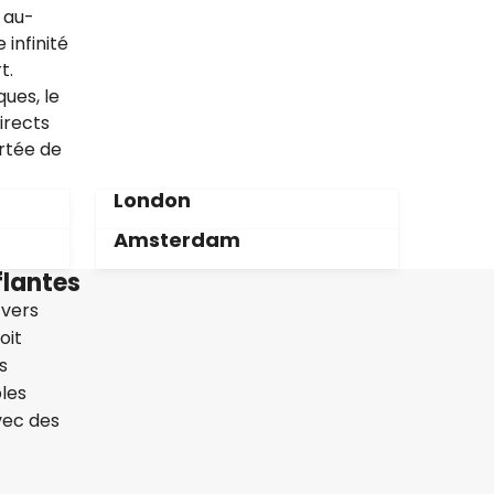
 au-
infinité
t.
ues, le
irects
ortée de
London
Amsterdam
flantes
 vers
oit
s
les
vec des