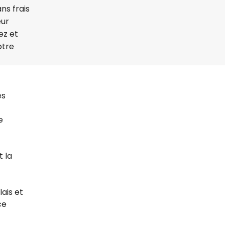
ns frais
eur
ez et
otre
es
e
 la
ais et
ce