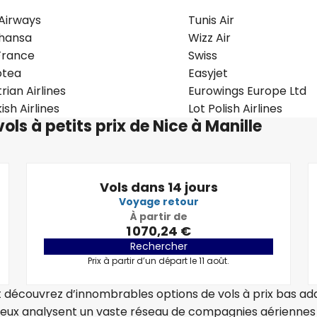
 Airways
Tunis Air
thansa
Wizz Air
France
Swiss
otea
Easyjet
rian Airlines
Eurowings Europe Ltd
ish Airlines
Lot Polish Airlines
ols à petits prix de Nice à Manille
Vols dans 14 jours
Voyage retour
À partir de
1 070,24 €
Rechercher
Prix à partir d’un départ le 11 août.
 découvrez d’innombrables options de vols à prix bas a
uleux analysent un vaste réseau de compagnies aériennes