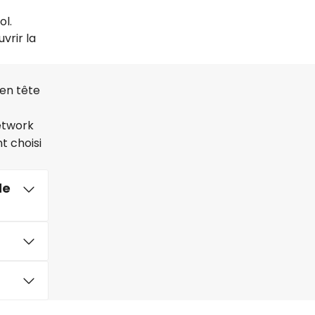
ol.
vrir la
 en tête
etwork
t choisi
de