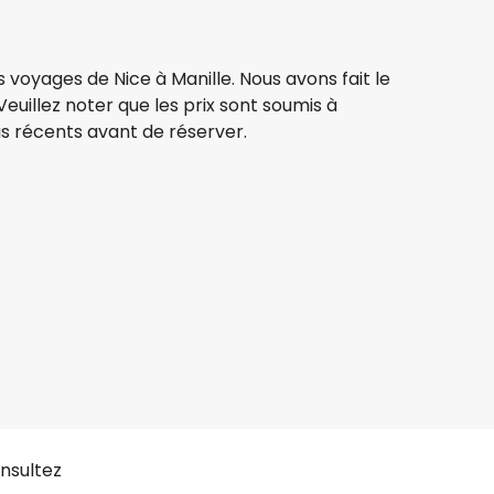
 voyages de Nice à Manille. Nous avons fait le
 Veuillez noter que les prix sont soumis à
lus récents avant de réserver.
Qatar Airways
Manille
1 août.
-
28 août.
1 213,43 €
 partir de
Swiss
+
3 Plus
Manille
5 août.
-
1 sept..
871,23 €
 partir de
nsultez