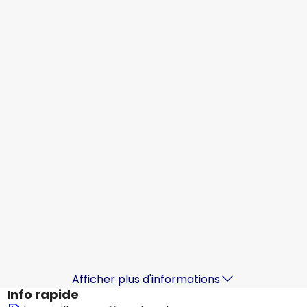
Le Caire
17 août.
-
24 août.
521,41 €
À partir de
Aegean Airlines
+
1 Plus
Le Caire
18 août.
-
25 août.
478,22 €
À partir de
Turkish Airlines
Le Caire
19 août.
-
26 août.
592,66 €
À partir de
Aegean Airlines
+
1 Plus
Le Caire
20 août.
-
27 août.
494,45 €
À partir de
Afficher plus d'informations
Info rapide