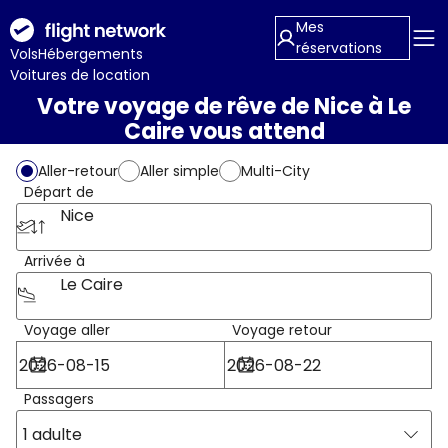
Mes
réservations
Vols
Hébergements
Voitures de location
Votre voyage de rêve de Nice à Le
Caire vous attend
Aller-retour
Aller simple
Multi-City
Départ de
Nice
Arrivée à
Le Caire
Voyage aller
Voyage retour
Passagers
1 adulte