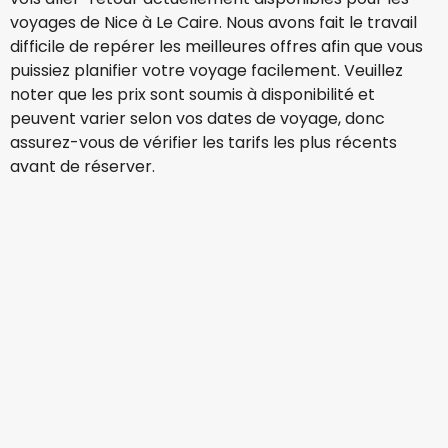
voyages de Nice à Le Caire. Nous avons fait le travail
difficile de repérer les meilleures offres afin que vous
puissiez planifier votre voyage facilement. Veuillez
noter que les prix sont soumis à disponibilité et
peuvent varier selon vos dates de voyage, donc
assurez-vous de vérifier les tarifs les plus récents
avant de réserver.
Iberia
Le Caire
15 août.
-
22 août.
449,41 €
À partir de
Turkish Airlines
+
1 Plus
Le Caire
16 août.
-
23 août.
549,99 €
À partir de
Iberia